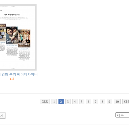
.07] 영화 속의 헤어디자이너
(1)
처음
1
2
3
4
5
6
7
8
9
10
다