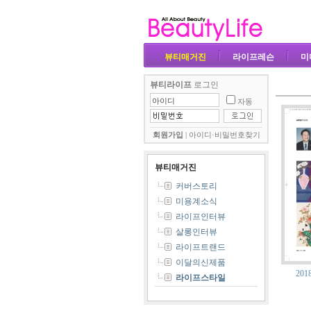
뷰티매거진
라이프레슨
미
뷰티라이프
로그인
자동
회원가입
|
아이디·비밀번호찾기
뷰티매거진
커버스토리
미용계소식
라이프인터뷰
살롱인터뷰
라이프트랜드
이달의신제품
201
라이프스타일