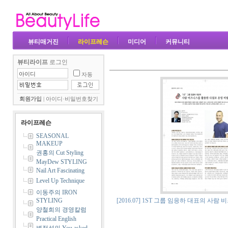
뷰티매거진
라이프레슨
미디어
커뮤니티
뷰티라이프
로그인
자동
회원가입
|
아이디·비밀번호찾기
라이프레슨
SEASONAL
MAKEUP
권홍의 Cut Styling
MayDew STYLING
Nail Art Fascinating
Level Up Technique
이동주의 IRON
STYLING
[2016.07] 1ST 그룹 임응하 대표의 사
양철희의 경영칼럼
Practical English