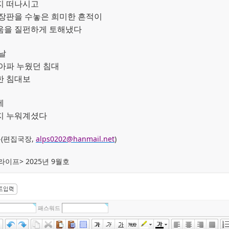
지 떠나시고
장판을 수놓은 희미한 흔적이
움을 질펀하게 토해냈다
날
아파 누웠던 침대
한 침대보
에
지 누워계셨다
(편집국장,
alps0202@hanmail.net
)
라이프> 2025년 9월호
패스워드