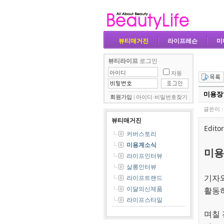
뷰티매거진
라이프레슨
미
뷰티라이프
로그인
자동
미용장
회원가입
|
아이디·비밀번호찾기
글쓴이 
뷰티매거진
Editor
커버스토리
미용계소식
미용
라이프인터뷰
살롱인터뷰
기자와
라이프트랜드
활동하
이달의신제품
라이프스타일
며칠 