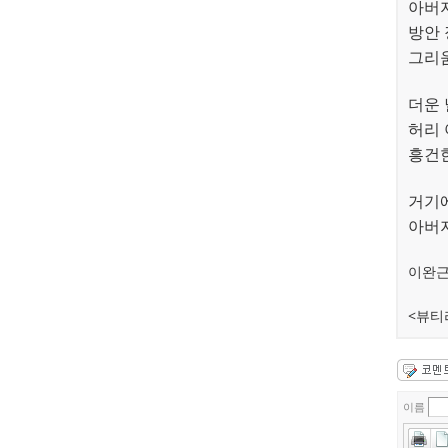
아버
방안 
그리
더운 
허리 
흥건
거기
아버
이완근
<뷰티
이름