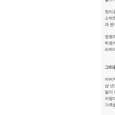
천리
소박한
과 문
영원히
하겠지
리하여
그리
아버
삼 
말이 
지팡이
가족