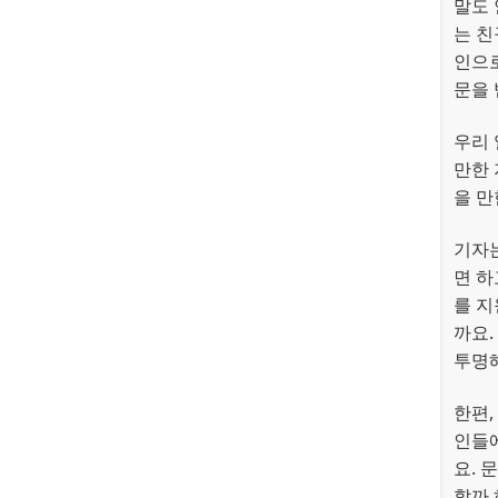
말도 
는 친
인으로
문을 
우리 
만한 
을 만
기자
면 하
를 
까요.
투명
한편,
인들에
요. 
할까 