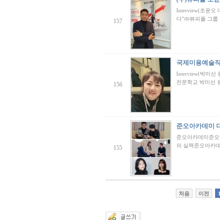
Interview(조
다”㈜뷰피플 그룹
157
국제미용예술직
Interview(박
전문학교 박미선
156
준오아카데미 
준오아카데미준오헤
의 실력준오아카데
155
처음
이전