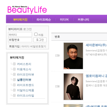
뷰티매거진
라이프레슨
미디어
커뮤니티
뷰티라이프
로그인
자동
번호
세아준뷰티(주)
회원가입
|
아이디·비밀번호찾기
Interview(
다”세아준뷰티(주)
159
뷰티매거진
커버스토리
미용계소식
라이프인터뷰
엠로이컴퍼니 
살롱인터뷰
Interview(
라이프트랜드
컴퍼니 김경호 대
158
이달의신제품
라이프스타일
(주)뷰피플 조