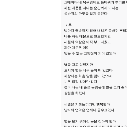
그때마다 내 목구멍에도 씀바귀가 뿌리를
파란 대문을 떠나는 순간까지도 나는
씀바귀의 쓴맛을 알지 못했다
그 후
밤마다 꿈속까지 뻗어 내려온 씀바귀 뿌리
나를 파란 대문으로 인도했지만
세월의 속살은 아직 부드러웠고
파란 대문은 이미
닿을 수 없는 고향집이 되어 있었다
별을 따고 싶었지만
도시의 별은 너무 높이 떠 있었다
파랑새는 차츰 말을 잃어 갔으며
눈은 점점 깊어만 갔다
결국 나는 내 슬픈 눈망울에 별을 그려 준
살림을 차렸다
세월은 저희들끼리만 행복했다
남자의 언약은 언제나 공수표였다
별을 보기 위해선 눈을 감아야 했다
별보다 더 높은 하늘에 파란 대문이 걸려 