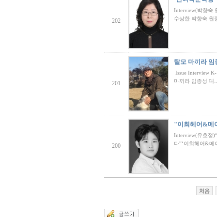
Interview(박
수상한 박향숙 원
202
탈모 마끼라 임
Issue Inter
마끼라 임종성 대
201
"이희헤어&메
Interview(
다”‘이희헤어&메
200
처음