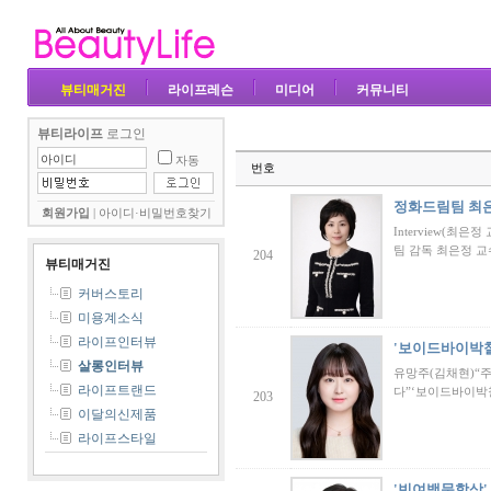
뷰티매거진
라이프레슨
미디어
커뮤니티
뷰티라이프
로그인
자동
번호
정화드림팀 최
회원가입
|
아이디·비밀번호찾기
Interview(최
팀 감독 최은정 
204
뷰티매거진
커버스토리
미용계소식
라이프인터뷰
'보이드바이박철
살롱인터뷰
유망주(김채현)“
라이프트랜드
다”‘보이드바이박
203
이달의신제품
라이프스타일
'빈여백문학상'